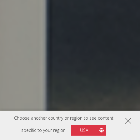
Choose another country or region to see content
specific to your region
USA