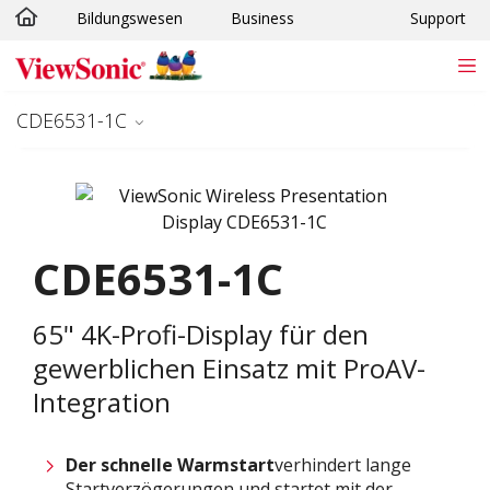
Bildungswesen
Business
Support
Skip to main content
CDE6531-1C
CDE6531-1C
65" 4K-Profi-Display für den
gewerblichen Einsatz mit ProAV-
Integration
Der schnelle Warmstart
verhindert lange
Startverzögerungen und startet mit der