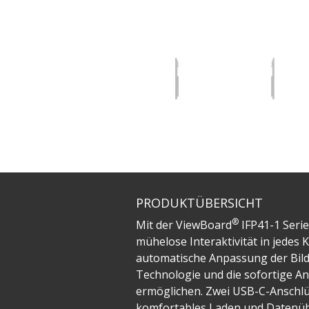
PRODUKTÜBERSICHT
®
Mit der ViewBoard
IFP41-1 Serie
mühelose Interaktivität in jede
automatische Anpassung der Bild
Technologie und die sofortige A
ermöglichen. Zwei USB-C-Anschlü
komfortables Laden und Datenüber