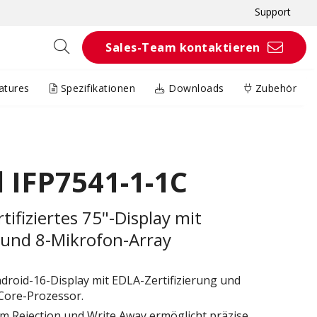
Support
Sales-Team kontaktieren
atures
Spezifikationen
Downloads
Zubehör
 IFP7541-1-1C
ifiziertes 75"-Display mit
und 8-Mikrofon-Array
ndroid-16-Display mit EDLA-Zertifizierung und
Core-Prozessor.
m Rejection und Write Away ermöglicht präzise,