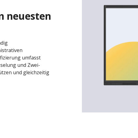
m neuesten
ndig
strativen
fizierung umfasst
sselung und Zwei-
tzen und gleichzeitig