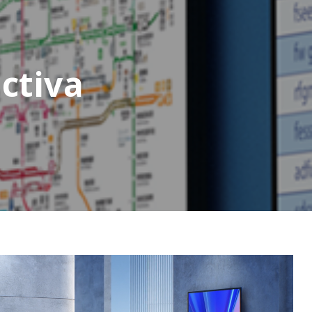
tiva ​