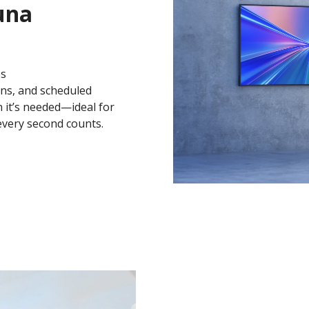
 una
es
ons, and scheduled
 it’s needed—ideal for
every second counts.