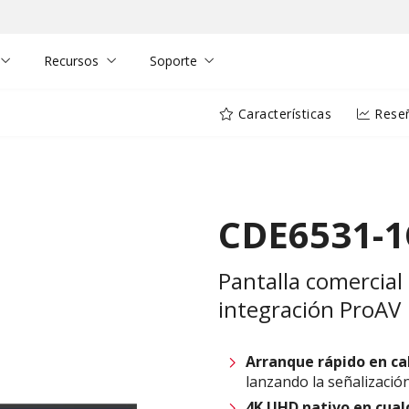
Recursos
Soporte
Características
Rese
CDE6531-1
Pantalla comercial
integración ProAV
Arranque rápido en ca
lanzando la señalizació
4K UHD nativo en cual