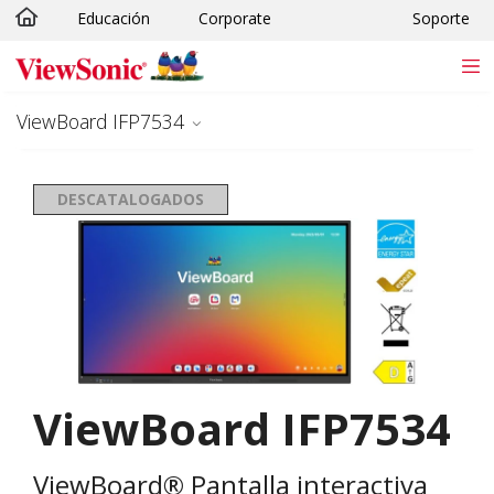
Educación
Corporate
Soporte
Skip to main content
ViewBoard IFP7534
DESCATALOGADOS
ViewBoard IFP7534
ViewBoard® Pantalla interactiva