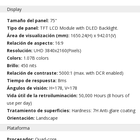
Display
Tamaño del panel:
75"
Tipo de panel:
TFT LCD Module with DLED Backlight.
Área de visualización (mm):
1650.24(H) x 942.01(V)
Relación de aspecto:
16:9
Resolución:
UHD 3840x2160(Pixels)
Colors:
1.07B colors
Brillo:
450 nits
Relación de contraste:
5000:1 (max. with DCR enabled)
Tiempo de respuesta:
8ms
Ángulos de visión:
H=178, V=178
Vida útil de la retroiluminación:
50,000 Hours (8 hours of
use per day)
Tratamiento de superficies:
Hardness: 7H Anti-glare coating
Orientación:
Landscape
Plataforma
Procesador:
Quad-core