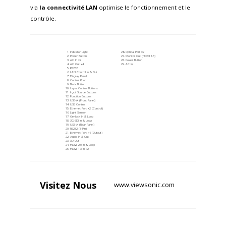
via
la connectivité LAN
optimise le fonctionnement et le
contrôle.
Indicator Light
Optical Port x2
Power Button
Monitor Out (HDMI 1.3)
AC In x2
Power Button
AC Out x4
AC In
RS232
LAN Control In & Out
Display Panel
Control Knob
Back Button
Layer Control Buttons
Input Source Buttons
Function Buttons
USB-A (Front Panel)
USB Control
Ethernet Port x2 (Control)
Light Sensor
Genlock In & Loop
3G-SDI In & Loop
USB-A (Rear Panel)
RS232 (3-Pin)
Ethernet Port x6 (Output)
Audio In & Out
3D Out
HDMI 2.0 In & Loop
HDMI 1.3 In x2
Visitez
Nous
www.viewsonic.com