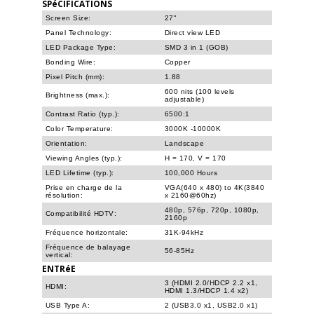
SPéCIFICATIONS
Screen Size:
27"
Panel Technology:
Direct view LED
LED Package Type:
SMD 3 in 1 (GOB)
Bonding Wire:
Copper
Pixel Pitch (mm):
1.88
600 nits (100 levels
Brightness (max.):
adjustable)
Contrast Ratio (typ.):
6500:1
Color Temperature:
3000K -10000K
Orientation:
Landscape
Viewing Angles (typ.):
H = 170, V = 170
LED Lifetime (typ.):
100,000 Hours
Prise en charge de la
VGA(640 x 480) to 4K(3840
résolution:
x 2160@60hz)
480p, 576p, 720p, 1080p,
Compatibilité HDTV:
2160p
Fréquence horizontale:
31K-94kHz
Fréquence de balayage
56-85Hz
vertical:
ENTRéE
3 (HDMI 2.0/HDCP 2.2 x1,
HDMI:
HDMI 1.3/HDCP 1.4 x2)
USB Type A:
2 (USB3.0 x1, USB2.0 x1)