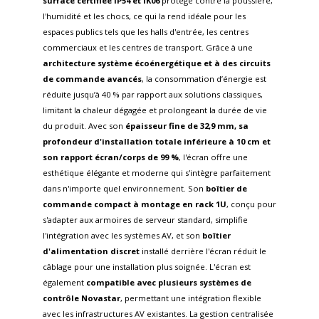
surface certifiée IP54 et IK06
protège contre la poussière,
l'humidité et les chocs, ce qui la rend idéale pour les
espaces publics tels que les halls d'entrée, les centres
commerciaux et les centres de transport. Grâce à une
architecture système écoénergétique
et à des
circuits
de commande avancés
, la consommation d’énergie est
réduite jusqu’à 40 % par rapport aux solutions classiques,
limitant la chaleur dégagée et prolongeant la durée de vie
du produit. Avec son
épaisseur fine de 32,9 mm, sa
profondeur d'installation totale inférieure à 10 cm et
son rapport écran/corps de 99 %
, l'écran offre une
esthétique élégante et moderne qui s'intègre parfaitement
dans n'importe quel environnement. Son
boîtier de
commande compact à montage en rack 1U
, conçu pour
s'adapter aux armoires de serveur standard, simplifie
l'intégration avec les systèmes AV, et son
boîtier
d'alimentation discret
installé derrière l'écran réduit le
câblage pour une installation plus soignée. L'écran est
également
compatible avec plusieurs systèmes de
contrôle Novastar
, permettant une intégration flexible
avec les infrastructures AV existantes. La gestion centralisée