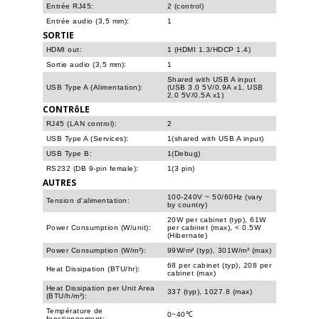
Entrée RJ45:
2 (control)
Entrée audio (3,5 mm):
1
SORTIE
HDMI out:
1 (HDMI 1.3/HDCP 1.4)
Sortie audio (3,5 mm):
1
Shared with USB A input
USB Type A (Alimentation):
(USB 3.0 5V/0.9A x1, USB
2.0 5V/0.5A x1)
CONTRôLE
RJ45 (LAN control):
2
USB Type A (Services):
1(shared with USB A input)
USB Type B:
1(Debug)
RS232 (DB 9-pin female):
1(3 pin)
AUTRES
100-240V ~ 50/60Hz (vary
Tension d'alimentation:
by country)
20W per cabinet (typ), 61W
Power Consumption (W/unit):
per cabinet (max), < 0.5W
(Hibernate)
Power Consumption (W/m²):
99W/m² (typ), 301W/m² (max)
68 per cabinet (typ), 208 per
Heat Dissipation (BTU/hr):
cabinet (max)
Heat Dissipation per Unit Area
337 (typ), 1027.8 (max)
(BTU/h/m²):
Température de
0~40℃
fonctionnement: