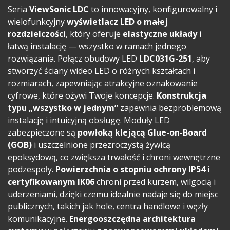
Seria
ViewSonic LDC
to innowacyjny, konfigurowalny i
wielofunkcyjny
wyświetlacz LED o małej
rozdzielczości
, który oferuje
elastyczne układy
i
łatwą instalację — wszystko w ramach jednego
rozwiązania. Połącz obudowy LED
LDC031G-251
, aby
stworzyć ściany wideo LED o różnych kształtach i
rozmiarach, zapewniając atrakcyjne oznakowanie
cyfrowe, które ożywi Twoje koncepcje.
Konstrukcja
typu „wszystko w jednym”
zapewnia bezproblemową
instalację i intuicyjną obsługę. Moduły LED
zabezpieczone są
powłoką klejącą Glue-on-Board
(GOB)
i uszczelnione przezroczystą żywicą
epoksydową, co zwiększa trwałość i chroni wewnętrzne
podzespoły.
Powierzchnia o stopniu ochrony IP54 i
certyfikowanym IK06
chroni przed kurzem, wilgocią i
uderzeniami, dzięki czemu idealnie nadaje się do miejsc
publicznych, takich jak hole, centra handlowe i węzły
komunikacyjne.
Energooszczędna architektura