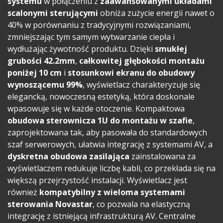
systemu
w połączeniu z
zaawansowanymi układami
scalonymi sterującymi
obniża zużycie energii nawet o
40% w porównaniu z tradycyjnymi rozwiązaniami,
zmniejszając tym samym wytwarzanie ciepła i
wydłużając żywotność produktu. Dzięki
smukłej
grubości 42.2mm
,
całkowitej głębokości montażu
poniżej 10 cm
i
stosunkowi ekranu do obudowy
wynoszącemu 99%
, wyświetlacz charakteryzuje się
elegancką, nowoczesną estetyką, która doskonale
wpasowuje się w każde otoczenie. Kompaktowa
obudowa sterownicza 1U do montażu w szafie
,
zaprojektowana tak, aby pasowała do standardowych
szaf serwerowych, ułatwia integrację z systemami AV, a
dyskretna obudowa zasilająca
zainstalowana za
wyświetlaczem redukuje liczbę kabli, co przekłada się na
większą przejrzystość instalacji. Wyświetlacz jest
również
kompatybilny z wieloma systemami
sterowania Novastar
, co pozwala na elastyczną
integrację z istniejącą infrastrukturą AV. Centralne