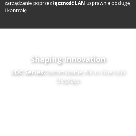
zarządzanie poprzez
łączność LAN
usprawnia obsługę
i kontrolę.
Shaping Innovation
LDC Series
Customizable All-in-One LED
Displays