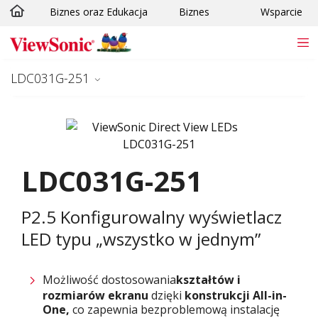
Biznes oraz Edukacja
Biznes
Wsparcie
Skip to main content
LDC031G-251
LDC031G-251
P2.5 Konfigurowalny wyświetlacz
LED typu „wszystko w jednym”
Możliwość dostosowania
kształtów i
rozmiarów
ekranu
dzięki
konstrukcji All-in-
One,
co zapewnia bezproblemową instalację