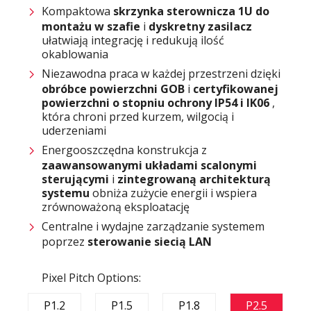
Kompaktowa
skrzynka sterownicza 1U do
montażu w szafie
i
dyskretny zasilacz
ułatwiają integrację i redukują ilość
okablowania
Niezawodna praca w każdej przestrzeni dzięki
obróbce powierzchni GOB
i
certyfikowanej
powierzchni o stopniu ochrony IP54 i IK06
,
która chroni przed kurzem, wilgocią i
uderzeniami
Energooszczędna konstrukcja z
zaawansowanymi układami scalonymi
sterującymi
i
zintegrowaną architekturą
systemu
obniża zużycie energii i wspiera
zrównoważoną eksploatację
Centralne i wydajne zarządzanie systemem
poprzez
sterowanie siecią LAN
Pixel Pitch Options:
P1.2
P1.5
P1.8
P2.5