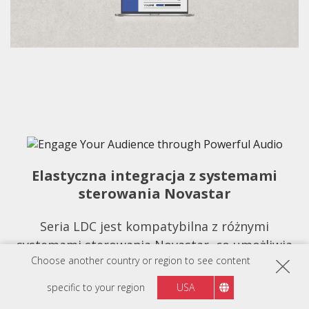
Elastyczna integracja z systemami
sterowania Novastar
Seria LDC jest kompatybilna z różnymi
systemami sterowania Novastar, co umożliwia
Choose another country or region to see content
elastyczne wdrożenie. Niezależnie od tego, czy
instalujemy nowe, czy modernizujemy istniejące
specific to your region
USA
konfiguracje, gwarantujemy bezproblemową